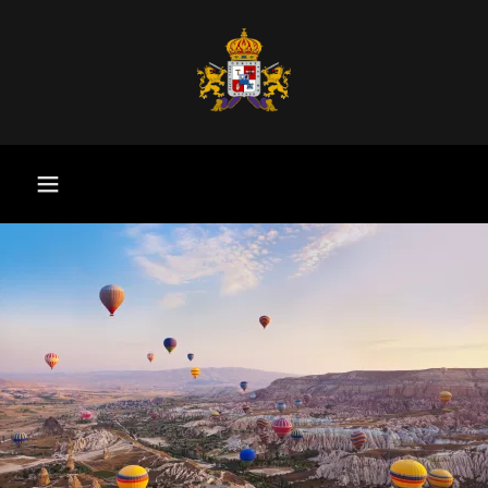
Yo Thalio
Semillas
Las Sirenas
Thalio Fitness
FANS de
Thalia